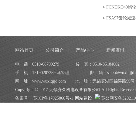
FCNDKO40蜗
FSA97齿轮减
网站首页
公司简介
产品中心
新闻资讯
电 话：0510-68799279
传 真：0510-85184602
手 机：15190207289 马经理
邮 箱：sales@wuxiqjjd.
网 址：www.wuxiqjjd.com
地 址：无锡滨湖区锦溪路99号
Copy right © 2017 无锡齐久机电设备有限公司 All Rights Reserved
备案号：
苏ICP备17025860号-1
网站建设
苏公网安备3202110