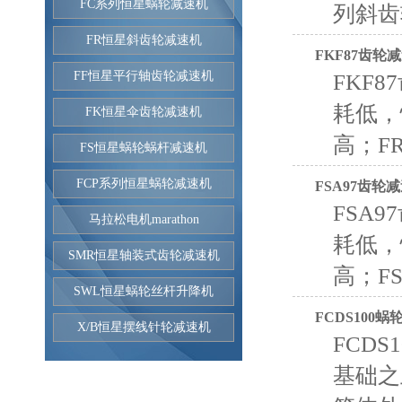
FC系列恒星蜗轮减速机
列斜齿
FR恒星斜齿轮减速机
FKF87齿轮
FF恒星平行轴齿轮减速机
FKF
耗低，
FK恒星伞齿轮减速机
高；F
FS恒星蜗轮蜗杆减速机
FCP系列恒星蜗轮减速机
FSA97齿轮
FSA
马拉松电机marathon
耗低，
SMR恒星轴装式齿轮减速机
高；F
SWL恒星蜗轮丝杆升降机
FCDS100
X/B恒星摆线针轮减速机
FCD
基础之