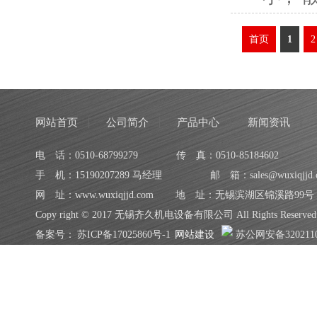
首页
1
2
网站首页
公司简介
产品中心
新闻资讯
电 话：0510-68799279
传 真：0510-85184602
手 机：15190207289 马经理
邮 箱：sales@wuxiqjjd.
网 址：www.wuxiqjjd.com
地 址：无锡滨湖区锦溪路99号
Copy right © 2017 无锡齐久机电设备有限公司 All Rights Reserved
备案号：
苏ICP备17025860号-1
网站建设
苏公网安备3202110