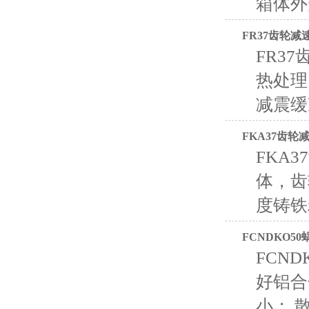
箱体外
FR37齿轮减
FR3
热处理
减震缓
FKA37齿轮
FKA
体，齿
度铸铁
FCNDKO5
FCN
好铝合
小； 