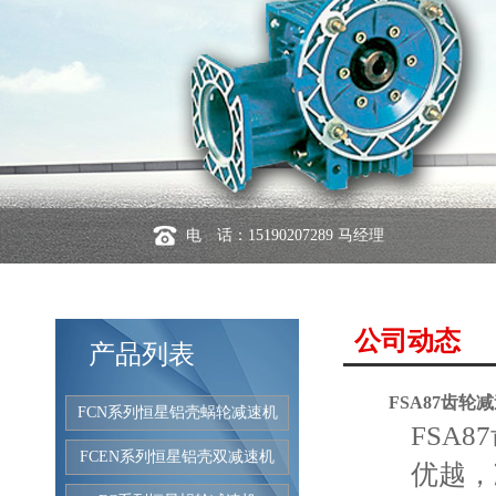
电 话：15190207289 马经理
公司动态
产品列表
FSA87齿轮
FCN系列恒星铝壳蜗轮减速机
FSA
FCEN系列恒星铝壳双减速机
优越，