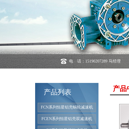
电 话：15190207289 马经理
产品
产品列表
FCN系列恒星铝壳蜗轮减速机
FCEN系列恒星铝壳双减速机