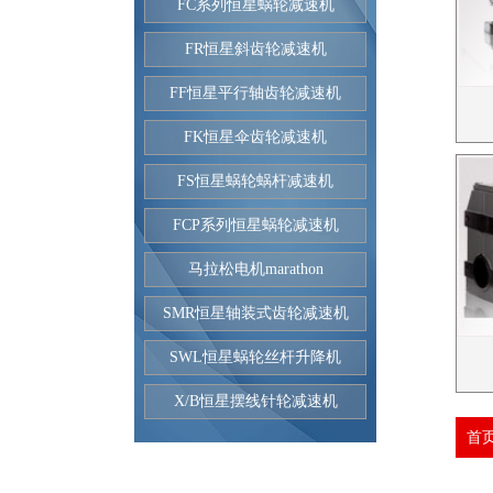
FC系列恒星蜗轮减速机
FR恒星斜齿轮减速机
FF恒星平行轴齿轮减速机
FK恒星伞齿轮减速机
FS恒星蜗轮蜗杆减速机
FCP系列恒星蜗轮减速机
马拉松电机marathon
SMR恒星轴装式齿轮减速机
SWL恒星蜗轮丝杆升降机
X/B恒星摆线针轮减速机
首