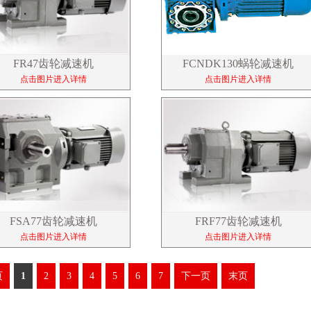
FR47齿轮减速机
FCNDK130蜗轮减速机
点击图片进入详情
点击图片进入详情
FSA77齿轮减速机
FRF77齿轮减速机
点击图片进入详情
点击图片进入详情
页
1
2
3
4
5
6
7
下一页
末页