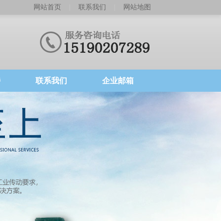
网站首页
|
联系我们
|
网站地图
持
联系我们
企业邮箱