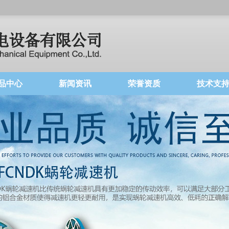
品中心
新闻资讯
荣誉资质
技术支