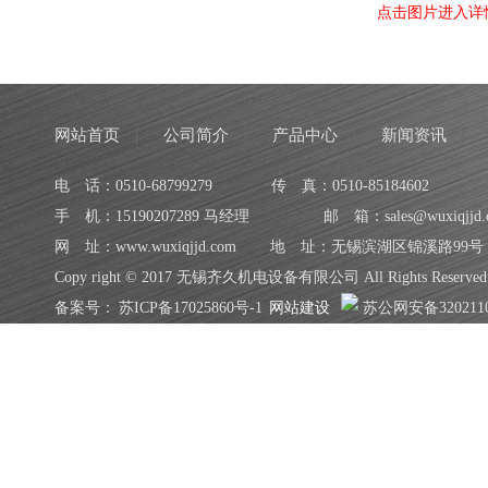
点击图片进入详
网站首页
公司简介
产品中心
新闻资讯
电 话：0510-68799279
传 真：0510-85184602
手 机：15190207289 马经理
邮 箱：sales@wuxiqjjd.
网 址：www.wuxiqjjd.com
地 址：无锡滨湖区锦溪路99号
Copy right © 2017 无锡齐久机电设备有限公司 All Rights Reserved
备案号：
苏ICP备17025860号-1
网站建设
苏公网安备3202110