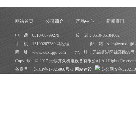
网站首页
公司简介
产品中心
新闻资讯
电 话：0510-68799279
传 真：0510-85184602
手 机：15190207289 马经理
邮 箱：sales@wuxiqjjd.
网 址：www.wuxiqjjd.com
地 址：无锡滨湖区锦溪路99号
Copy right © 2017 无锡齐久机电设备有限公司 All Rights Reserved
备案号：
苏ICP备17025860号-1
网站建设
苏公网安备3202110