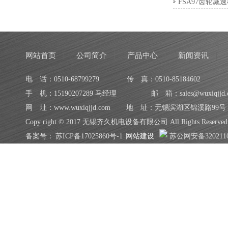
FSA97齿轮减
网站首页
公司简介
产品中心
新闻资讯
电 话：0510-68799279
传 真：0510-85184602
手 机：15190207289 马经理
邮 箱：sales@wuxiqjjd.
网 址：www.wuxiqjjd.com
地 址：无锡滨湖区锦溪路99号
Copy right © 2017 无锡齐久机电设备有限公司 All Rights Reserved
备案号：
苏ICP备17025860号-1
网站建设
苏公网安备3202110