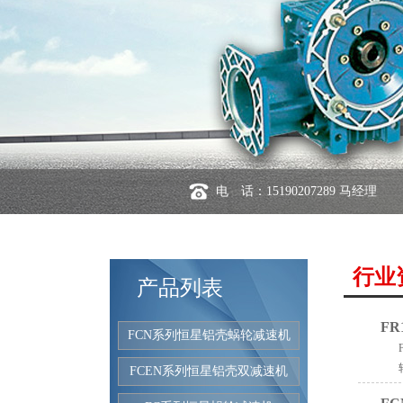
电 话：15190207289 马经理
行业
产品列表
F
FCN系列恒星铝壳蜗轮减速机
FCEN系列恒星铝壳双减速机