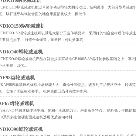
NDK110蜗轮减速机
FCNDK110蜗轮减速机能以单级传动获得较大的传动比，结构紧凑，大部分型号减
置。蜗杆螺牙与蜗轮齿面的啮合摩擦损耗较大，因此传...
NDKO150蜗轮减速机
FCNDKO150蜗轮减速机可以满足大部分工业传动要求，采用好的铝合金材质使得
主要特点如下： 好铝合金铸造，重量轻；传动效率高...
CNDKO40蜗轮减速机
FCNDKO40蜗轮减速机产品在符合按国家标准GB10085-88蜗杆轮参数基础之上
外形美观，以优...
KAF98齿轮减速机
FKAF98齿轮减速机体积小承载能力大、寿命长等特点。该系列产品规格齐全，转速
长，实施了国际标准要求。 机体表面凹凸具有散热作用...
AF67齿轮减速机
FSAF67齿轮减速机传动平稳、体积小承载能力大、寿命长等特点。 能耗低，性能优
FR系列斜齿轮硬齿面减速机选用优质锻钢材料，...
CNDKO90蜗轮减速机