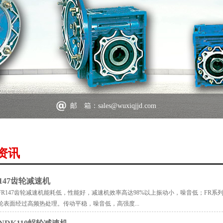
邮 箱：sales@wuxiqjjd.com
资讯
R147齿轮减速机
FR147齿轮减速机能耗低，性能好，减速机效率高达98%以上振动小，噪音低；FR
轮表面经过高频热处理。传动平稳，噪音低，高强度...