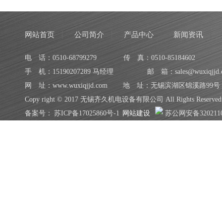
网站首页
公司简介
产品中心
新闻资讯
电 话：0510-68799279
传 真：0510-85184602
手 机：15190207289 马经理
邮 箱：sales@wuxiqjjd.
网 址：www.wuxiqjjd.com
地 址：无锡滨湖区锦溪路99号
Copy right © 2017 无锡齐久机电设备有限公司 All Rights Reserved
备案号：
苏ICP备17025860号-1
网站建设
苏公网安备3202110