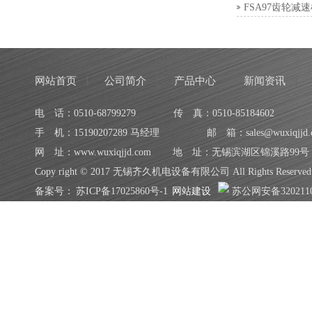
FSA97齿轮减
网站首页
公司简介
产品中心
新闻资讯
电 话：0510-68799279
传 真：0510-85184602
手 机：15190207289 马经理
邮 箱：sales@wuxiqjjd.
网 址：www.wuxiqjjd.com
地 址：无锡滨湖区锦溪路99号
Copy right © 2017 无锡齐久机电设备有限公司 All Rights Reserved
备案号：
苏ICP备17025860号-1
网站建设
苏公网安备3202110