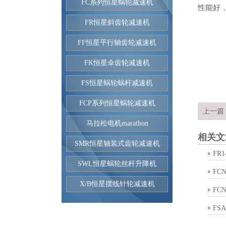
FC系列恒星蜗轮减速机
性能好
FR恒星斜齿轮减速机
FF恒星平行轴齿轮减速机
FK恒星伞齿轮减速机
FS恒星蜗轮蜗杆减速机
FCP系列恒星蜗轮减速机
上一篇
马拉松电机marathon
相关文
SMR恒星轴装式齿轮减速机
FR
SWL恒星蜗轮丝杆升降机
FC
X/B恒星摆线针轮减速机
FC
FS