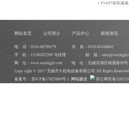
FSA97齿轮减
网站首页
公司简介
产品中心
新闻资讯
电 话：0510-68799279
传 真：0510-85184602
手 机：15190207289 马经理
邮 箱：sales@wuxiqjjd.
网 址：www.wuxiqjjd.com
地 址：无锡滨湖区锦溪路99号
Copy right © 2017 无锡齐久机电设备有限公司 All Rights Reserved
备案号：
苏ICP备17025860号-1
网站建设
苏公网安备3202110