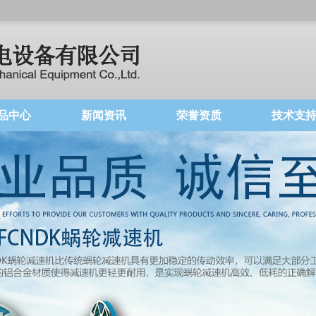
品中心
新闻资讯
荣誉资质
技术支