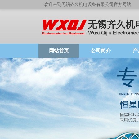
欢迎来到无锡齐久机电设备有限公司官方网站
网站首页
公司简介
产