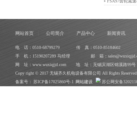
FSA97齿轮减
网站首页
公司简介
产品中心
新闻资讯
电 话：0510-68799279
传 真：0510-85184602
手 机：15190207289 马经理
邮 箱：sales@wuxiqjjd.
网 址：www.wuxiqjjd.com
地 址：无锡滨湖区锦溪路99号
Copy right © 2017 无锡齐久机电设备有限公司 All Rights Reserved
备案号：
苏ICP备17025860号-1
网站建设
苏公网安备3202110