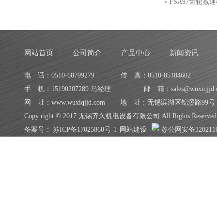
FSA97齿轮减
网站首页
公司简介
产品中心
新闻资讯
电 话：0510-68799279
传 真：0510-85184602
手 机：15190207289 马经理
邮 箱：sales@wuxiqjjd.
网 址：www.wuxiqjjd.com
地 址：无锡滨湖区锦溪路99号
Copy right © 2017 无锡齐久机电设备有限公司 All Rights Reserved
备案号：
苏ICP备17025860号-1
网站建设
苏公网安备3202110