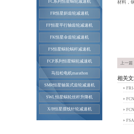
FC系列恒星蜗轮减速机
材料，
FR恒星斜齿轮减速机
FF恒星平行轴齿轮减速机
FK恒星伞齿轮减速机
FS恒星蜗轮蜗杆减速机
FCP系列恒星蜗轮减速机
上一篇
马拉松电机marathon
相关文
SMR恒星轴装式齿轮减速机
FR
SWL恒星蜗轮丝杆升降机
FC
X/B恒星摆线针轮减速机
FC
FS