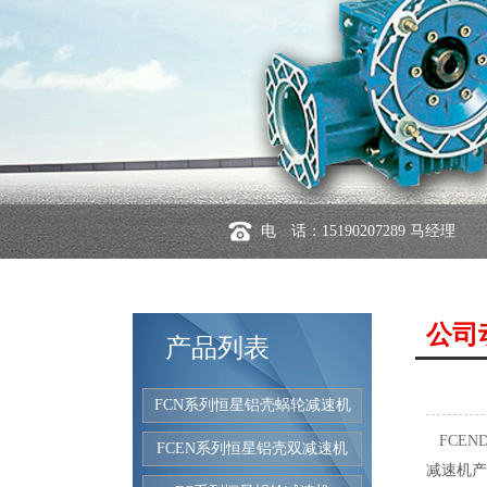
电 话：15190207289 马经理
公司
产品列表
FCN系列恒星铝壳蜗轮减速机
FCEND
FCEN系列恒星铝壳双减速机
减速机产