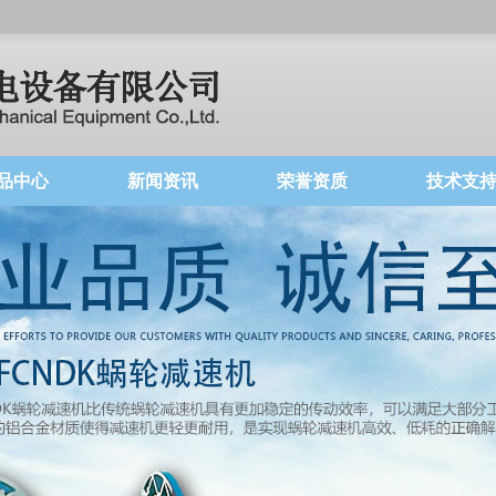
品中心
新闻资讯
荣誉资质
技术支