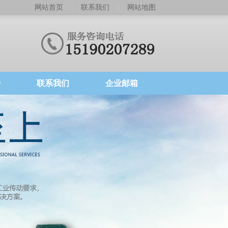
网站首页
|
联系我们
|
网站地图
持
联系我们
企业邮箱