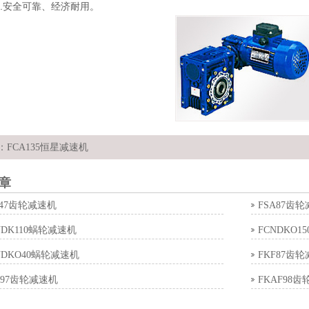
.安全可靠、经济耐用。
：
FCA135恒星减速机
章
147齿轮减速机
FSA87齿
NDK110蜗轮减速机
FCNDKO1
NDKO40蜗轮减速机
FKF87齿
A97齿轮减速机
FKAF98