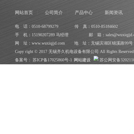
网站首页
公司简介
产品中心
新闻资讯
电 话：0510-68799279
传 真：0510-85184602
手 机：15190207289 马经理
邮 箱：sales@wuxiqjjd.
网 址：www.wuxiqjjd.com
地 址：无锡滨湖区锦溪路99号
Copy right © 2017 无锡齐久机电设备有限公司 All Rights Reserved
备案号：
苏ICP备17025860号-1
网站建设
苏公网安备3202110