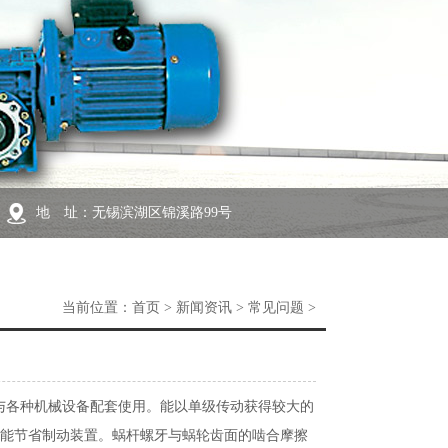
地 址：无锡滨湖区锦溪路99号
当前位置：
首页
>
新闻资讯
>
常见问题
>
与各种机械设备配套使用。能以单级传动获得较大的
能节省制动装置。蜗杆螺牙与蜗轮齿面的啮合摩擦