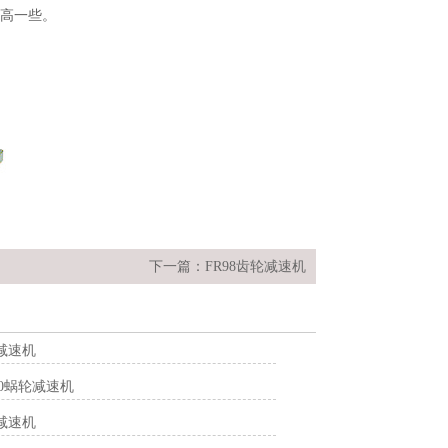
高一些。
下一篇：
FR98齿轮减速机
轮减速机
50蜗轮减速机
轮减速机