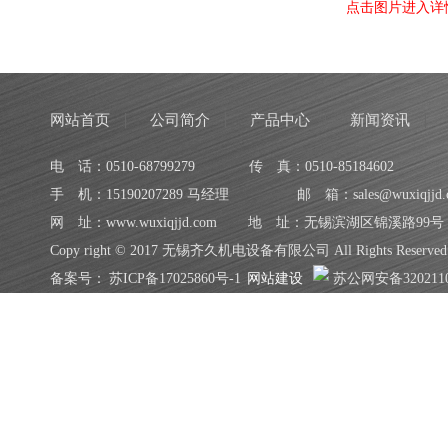
点击图片进入详
网站首页
公司简介
产品中心
新闻资讯
电 话：0510-68799279
传 真：0510-85184602
手 机：15190207289 马经理
邮 箱：sales@wuxiqjjd.
网 址：www.wuxiqjjd.com
地 址：无锡滨湖区锦溪路99号
Copy right © 2017 无锡齐久机电设备有限公司 All Rights Reserved
备案号：
苏ICP备17025860号-1
网站建设
苏公网安备3202110